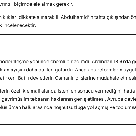
rıntılı biçimde ele almak gerekir.
ıklıkları dikkate alınarak II. Abdülhamid’in tahta çıkışından 
k incelenecektir.
 modernleşme yönünde önemli bir adımdı. Ardından 1856’da 
tlik anlayışını daha da ileri götürdü. Ancak bu reformların uy
atırken, Batılı devletlerin Osmanlı iç işlerine müdahale etmesin
rin özellikle mali alanda istenilen sonucu vermediğini, hatta
 gayrimüslim tebaanın haklarının genişletilmesi, Avrupa devle
 Müslüman halk arasında hoşnutsuzluğa yol açmış ve toplumsal