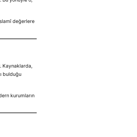
İslamî değerlere
. Kaynaklarda,
tı bulduğu
odern kurumların