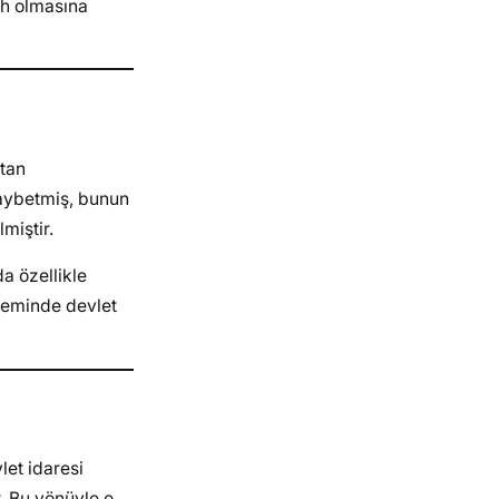
ah olmasına
ltan
kaybetmiş, bunun
miştir.
a özellikle
neminde devlet
let idaresi
. Bu yönüyle o,