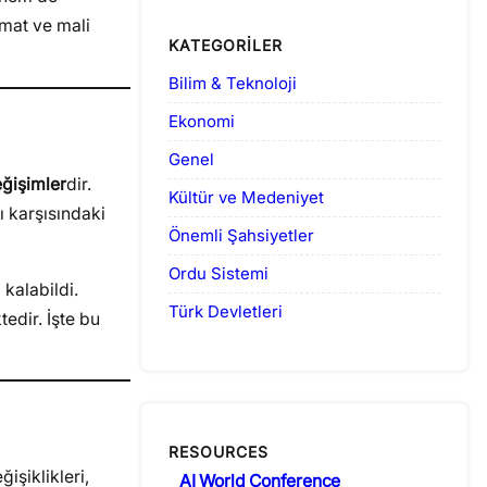
mat ve mali
KATEGORILER
Bilim & Teknoloji
Ekonomi
Genel
eğişimler
dir.
Kültür ve Medeniyet
ı karşısındaki
Önemli Şahsiyetler
Ordu Sistemi
kalabildi.
Türk Devletleri
tedir. İşte bu
RESOURCES
işiklikleri,
AI World Conference