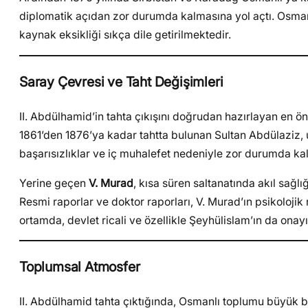
diplomatik açıdan zor durumda kalmasına yol açtı. Osman
kaynak eksikliği sıkça dile getirilmektedir.
Saray Çevresi ve Taht Değişimleri
II. Abdülhamid’in tahta çıkışını doğrudan hazırlayan en ön
1861’den 1876’ya kadar tahtta bulunan Sultan Abdülaziz, u
başarısızlıklar ve iç muhalefet nedeniyle zor durumda kaldı
Yerine geçen
V. Murad
, kısa süren saltanatında akıl sağl
Resmi raporlar ve doktor raporları, V. Murad’ın psikolojik 
ortamda, devlet ricali ve özellikle Şeyhülislam’ın da onayı
Toplumsal Atmosfer
II. Abdülhamid tahta çıktığında, Osmanlı toplumu büyük bi