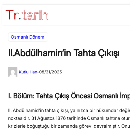
İçeriğe
Skip
geç
to
content
Osmanlı Dönemi
II.Abdülhamin’in Tahta Çıkışı
Kutlu Han
–
08/31/2025
I. Bölüm: Tahta Çıkış Öncesi Osmanlı İm
II. Abdülhamid’in tahta çıkışı, yalnızca bir hükümdar değ
noktasıdır. 31 Ağustos 1876 tarihinde Osmanlı tahtına ot
krizlerle boğuştuğu bir zamanda görevi devralmıştır. Onun 