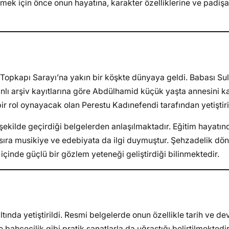
rmek için önce onun hayatına, karakter özelliklerine ve padiş
, Topkapı Sarayı’na yakın bir köşkte dünyaya geldi. Babası Su
nlı arşiv kayıtlarına göre Abdülhamid küçük yaşta annesini 
r rol oynayacak olan Perestu Kadınefendi tarafından yetiştiril
şekilde geçirdiği belgelerden anlaşılmaktadır. Eğitim hayatınd
sıra musikiye ve edebiyata da ilgi duymuştur. Şehzadelik dö
çinde güçlü bir gözlem yeteneği geliştirdiği bilinmektedir.
tında yetiştirildi. Resmi belgelerde onun özellikle tarih ve dev
ahçecilik gibi pratik sanatlarla da uğraştığı belirtilmektedir