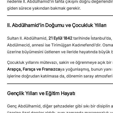
nedenle II. Abdülhamid’in tahta çıkışını doğru değerlendi
giden sürece yakından bakmak gerekir.
II. Abdülhamid’in Doğumu ve Çocukluk Yılları
Sultan II. Abdülhamid,
21 Eylül 1842
tarihinde İstanbul’da
Abdülmecid, annesi ise Tirimüjgan Kadınefendi’dir. Osma
üzerine büyümesini üstlenen ve ileride hayatında büyük bi
Çocukluk yıllarını mütevazı, sakin ve öğrenmeye açık bir 
Arapça, Farsça ve Fransızca
ya yoğunlaşmış, bunun yanı 
işlerine doğrudan katılmasa da, dönemin saray atmosferi i
Gençlik Yılları ve Eğitim Hayatı
Genç Abdülhamid, diğer şehzadeler gibi sıkı bir disiplin al
üzerine özel dersler aldığı, aynı zamanda marangozluk ve b