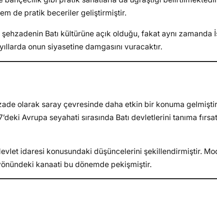
m de pratik beceriler geliştirmiştir.
nç şehzadenin Batı kültürüne açık olduğu, fakat aynı zamanda 
n yıllarda onun siyasetine damgasını vuracaktır.
ade olarak saray çevresinde daha etkin bir konuma gelmiştir
67’deki Avrupa seyahati sırasında Batı devletlerini tanıma fırsa
devlet idaresi konusundaki düşüncelerini şekillendirmiştir. M
yönündeki kanaati bu dönemde pekişmiştir.