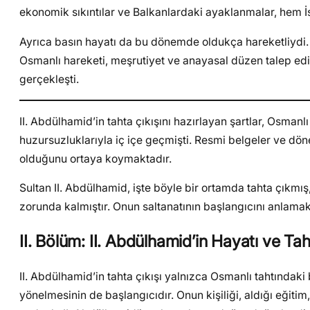
ekonomik sıkıntılar ve Balkanlardaki ayaklanmalar, hem İs
Ayrıca basın hayatı da bu dönemde oldukça hareketliydi
Osmanlı hareketi, meşrutiyet ve anayasal düzen talep ediyo
gerçekleşti.
II. Abdülhamid’in tahta çıkışını hazırlayan şartlar, Osman
huzursuzluklarıyla iç içe geçmişti. Resmi belgeler ve dönemi
olduğunu ortaya koymaktadır.
Sultan II. Abdülhamid, işte böyle bir ortamda tahta çıkm
zorunda kalmıştır. Onun saltanatının başlangıcını anlama
II. Bölüm: II. Abdülhamid’in Hayatı ve Ta
II. Abdülhamid’in tahta çıkışı yalnızca Osmanlı tahtındaki
yönelmesinin de başlangıcıdır. Onun kişiliği, aldığı eğitim, 