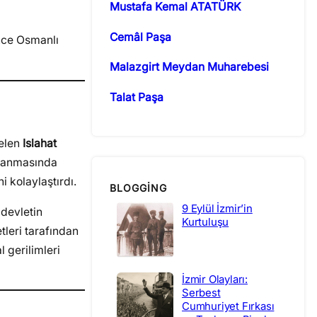
Mustafa Kemal ATATÜRK
Cemâl Paşa
önce Osmanlı
Malazgirt Meydan Muharebesi
Talat Paşa
gelen
Islahat
gulanmasında
i kolaylaştırdı.
BLOGGING
9 Eylül İzmir’in
 devletin
Kurtuluşu
tleri tarafından
 gerilimleri
İzmir Olayları:
Serbest
Cumhuriyet Fırkası