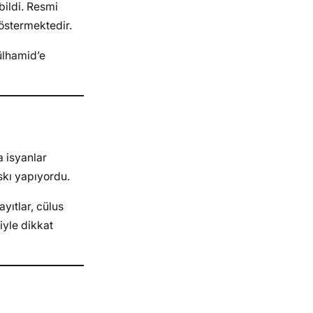
bildi. Resmi
göstermektedir.
ülhamid’e
a isyanlar
skı yapıyordu.
yıtlar, cülus
iyle dikkat