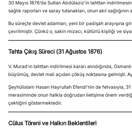
30 Mayıs 1876’da Sultan Abdülaziz’in tahttan indirilmesi
sağlık raporları ve saray tutanakları, onun akıl sağlığını
Bu süreçte devlet adamları, yeni bir padişah arayışına g
çevrilmiştir. Çünkü o, sakin mizacı, kültürlü kişiliği ve si
Tahta Çıkış Süreci (31 Ağustos 1876)
V. Murad’ın tahttan indirilmesi kararı alındığında, Osmanl
büyümüş, devlet mali açıdan çöküş noktasına gelmişti. Ay
Şeyhülislam Hasan Hayrullah Efendi’nin de fetvasıyla, 31 A
merasiminde onun halkla doğrudan iletişime önem verdiğini
çektiğini göstermektedir.
Cülus Töreni ve Halkın Beklentileri