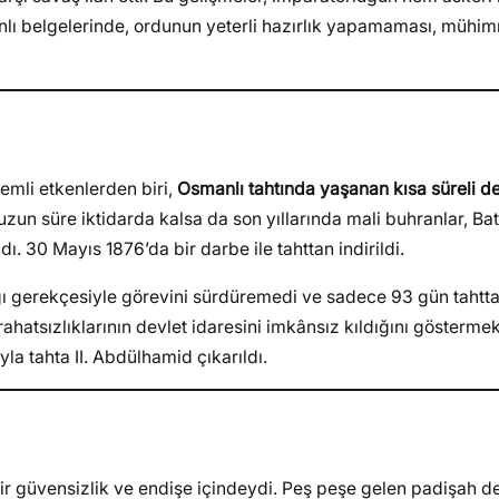
lı belgelerinde, ordunun yeterli hazırlık yapamaması, mühim
emli etkenlerden biri,
Osmanlı tahtında yaşanan kısa süreli d
zun süre iktidarda kalsa da son yıllarında mali buhranlar, Bat
. 30 Mayıs 1876’da bir darbe ile tahttan indirildi.
ığı gerekçesiyle görevini sürdüremedi ve sadece 93 gün tahtta 
rahatsızlıklarının devlet idaresini imkânsız kıldığını göstermek
yla tahta II. Abdülhamid çıkarıldı.
r güvensizlik ve endişe içindeydi. Peş peşe gelen padişah değ