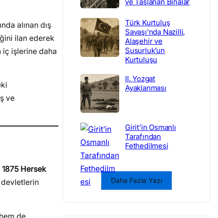
ve Taşlanan Binalar
Türk Kurtuluş
ında alınan dış
Savaşı’nda Nazilli,
ğini ilan ederek
Alaşehir ve
Susurluk’un
 iç işlerine daha
Kurtuluşu
II. Yozgat
eki
Ayaklanması
ış ve
Girit’in Osmanlı
Tarafından
Fethedilmesi
.
1875 Hersek
Daha Fazla Yazı
devletlerin
i hem de