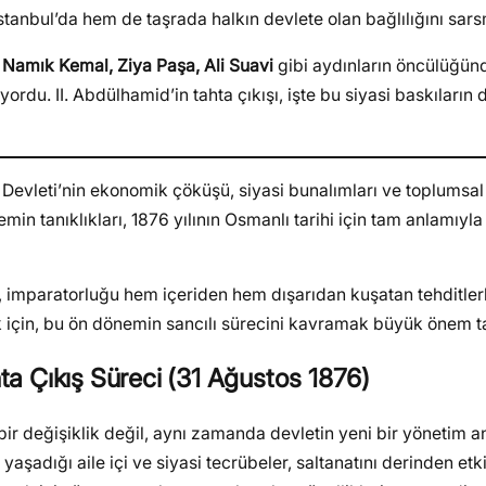
tanbul’da hem de taşrada halkın devlete olan bağlılığını sarsm
.
Namık Kemal, Ziya Paşa, Ali Suavi
gibi aydınların öncülüğün
rdu. II. Abdülhamid’in tahta çıkışı, işte bu siyasi baskıların
lı Devleti’nin ekonomik çöküşü, siyasi bunalımları ve toplumsal
n tanıklıkları, 1876 yılının Osmanlı tarihi için tam anlamıyla b
ış, imparatorluğu hem içeriden hem dışarıdan kuşatan tehditle
k için, bu ön dönemin sancılı sürecini kavramak büyük önem ta
hta Çıkış Süreci (31 Ağustos 1876)
 bir değişiklik değil, aynı zamanda devletin yeni bir yönetim 
yaşadığı aile içi ve siyasi tecrübeler, saltanatını derinden etki