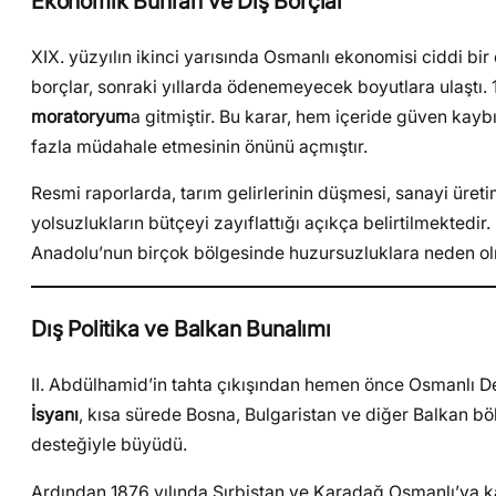
Ekonomik Buhran ve Dış Borçlar
XIX. yüzyılın ikinci yarısında Osmanlı ekonomisi ciddi bir
borçlar, sonraki yıllarda ödenemeyecek boyutlara ulaştı. 
moratoryum
a gitmiştir. Bu karar, hem içeride güven kayb
fazla müdahale etmesinin önünü açmıştır.
Resmi raporlarda, tarım gelirlerinin düşmesi, sanayi üret
yolsuzlukların bütçeyi zayıflattığı açıkça belirtilmektedi
Anadolu’nun birçok bölgesinde huzursuzluklara neden ol
Dış Politika ve Balkan Bunalımı
II. Abdülhamid’in tahta çıkışından hemen önce Osmanlı Dev
İsyanı
, kısa sürede Bosna, Bulgaristan ve diğer Balkan bö
desteğiyle büyüdü.
Ardından 1876 yılında Sırbistan ve Karadağ Osmanlı’ya ka