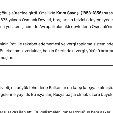
 çöküş sürecine girdi. Özellikle
Kırım Savaşı (1853-1856)
sıras
1875 yılında Osmanlı Devleti, borçlarının faizini ödeyemeyece
ına yol açmış hem de Avrupalı alacaklı devletlerin Osmanlı’nın
iminin Batı ile rekabet edememesi ve vergi toplama sistemind
r. Bu ekonomik zorluklar, halkın üzerindeki vergi yükünü artırm
muştur.
leti, en büyük tehditlerle Balkanlar’da karşı karşıya kalmıştı
lgelerine yayıldı. Bu isyanlar, Rusya başta olmak üzere büyük 
rşı savaş ilan etti. Bu gelişmeler, imparatorluğun hem asker