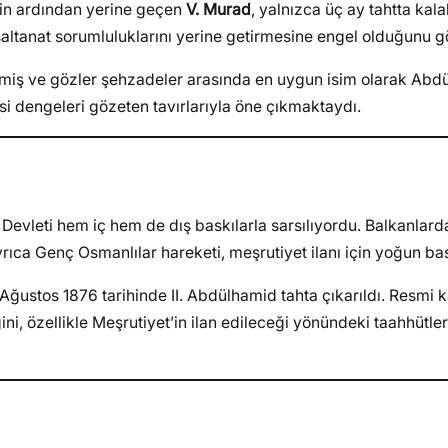
nin ardından yerine geçen
V. Murad
, yalnızca üç ay tahtta kala
n saltanat sorumluluklarını yerine getirmesine engel olduğunu 
irmiş ve gözler şehzadeler arasında en uygun isim olarak Abd
yasi dengeleri gözeten tavırlarıyla öne çıkmaktaydı.
ı Devleti hem iç hem de dış baskılarla sarsılıyordu. Balkanlard
rıca Genç Osmanlılar hareketi, meşrutiyet ilanı için yoğun ba
ğustos 1876 tarihinde II. Abdülhamid tahta çıkarıldı. Resmi ka
, özellikle Meşrutiyet’in ilan edileceği yönündeki taahhütler