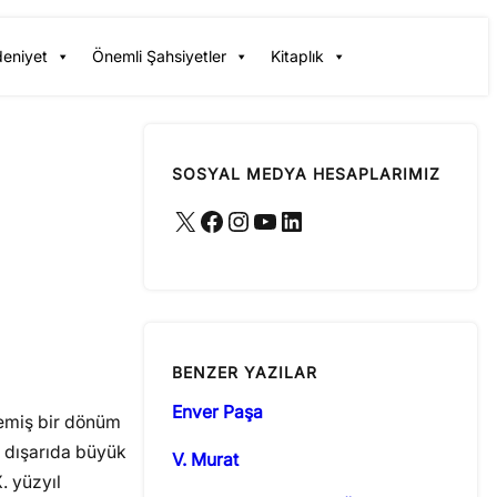
deniyet
Önemli Şahsiyetler
Kitaplık
SOSYAL MEDYA HESAPLARIMIZ
X
Facebook
Instagram
YouTube
LinkedIn
BENZER YAZILAR
Enver Paşa
lemiş bir dönüm
e dışarıda büyük
V. Murat
. yüzyıl