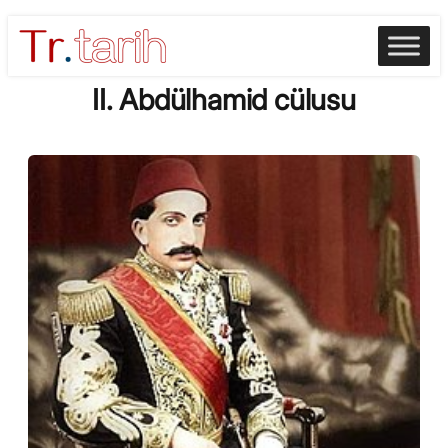
Skip
to
content
II. Abdülhamid cülusu