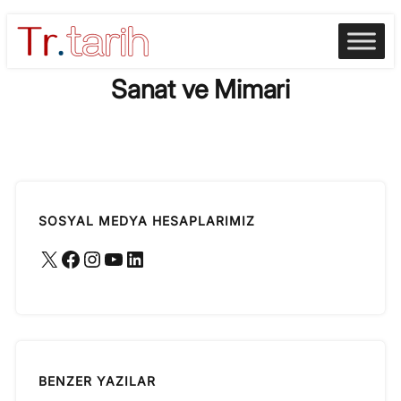
Skip
to
content
Sanat ve Mimari
SOSYAL MEDYA HESAPLARIMIZ
X
Facebook
Instagram
YouTube
LinkedIn
BENZER YAZILAR