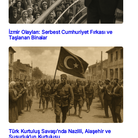
İzmir Olayları: Serbest Cumhuriyet Fırkası ve
Taşlanan Binalar
Türk Kurtuluş Savaşı’nda Nazilli, Alaşehir ve
Susurluk’un Kurtuluşu