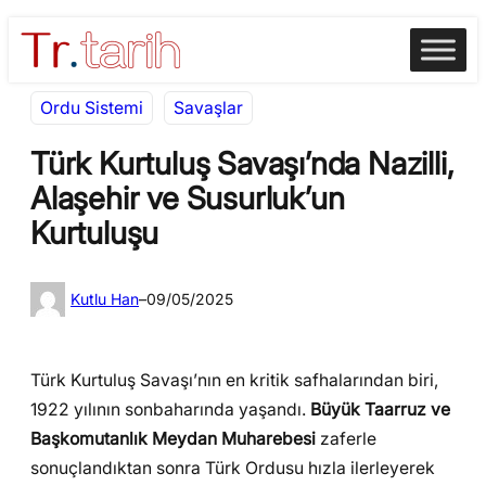
İçeriğe
Skip
geç
to
content
Ordu Sistemi
Savaşlar
Türk Kurtuluş Savaşı’nda Nazilli,
Alaşehir ve Susurluk’un
Kurtuluşu
Kutlu Han
–
09/05/2025
Türk Kurtuluş Savaşı’nın en kritik safhalarından biri,
1922 yılının sonbaharında yaşandı.
Büyük Taarruz ve
Başkomutanlık Meydan Muharebesi
zaferle
sonuçlandıktan sonra Türk Ordusu hızla ilerleyerek