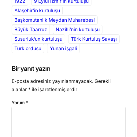
1922
9 Eylül İzmir’in kurtuluşu
Alaşehir’in kurtuluşu
Başkomutanlık Meydan Muharebesi
Büyük Taarruz
Nazilli’nin kurtuluşu
Susurluk’un kurtuluşu
Türk Kurtuluş Savaşı
Türk ordusu
Yunan işgali
Bir yanıt yazın
E-posta adresiniz yayınlanmayacak.
Gerekli
alanlar
*
ile işaretlenmişlerdir
Yorum
*