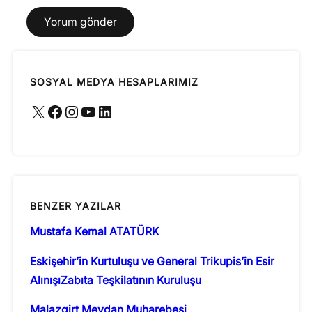
SOSYAL MEDYA HESAPLARIMIZ
X
Facebook
Instagram
YouTube
LinkedIn
BENZER YAZILAR
Mustafa Kemal ATATÜRK
Eskişehir’in Kurtuluşu ve General Trikupis’in Esir
AlınışıZabıta Teşkilatının Kuruluşu
Malazgirt Meydan Muharebesi