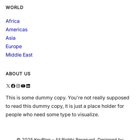
WORLD
Africa
Americas
Asia
Europe
Middle East
ABOUT US
X
Facebook
Instagram
YouTube
LinkedIn
This is some dummy copy. You're not really supposed
to read this dummy copy, it is just a place holder for
people who need some type to visualize.
© 2025 KeyBlog – All Rights Reserved. Designed by