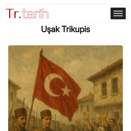
Skip
to
content
Uşak Trikupis