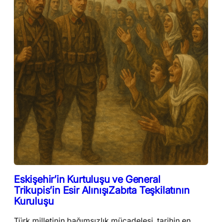
Eskişehir’in Kurtuluşu ve General
Trikupis’in Esir AlınışıZabıta Teşkilatının
Kuruluşu
Türk milletinin bağımsızlık mücadelesi, tarihin en