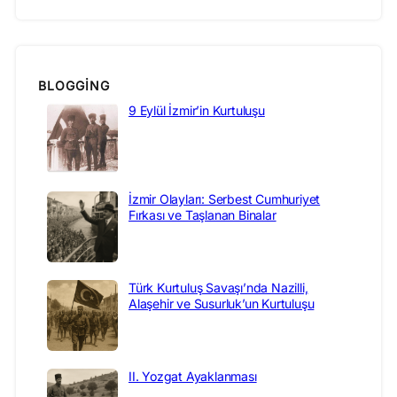
BLOGGING
9 Eylül İzmir’in Kurtuluşu
İzmir Olayları: Serbest Cumhuriyet
Fırkası ve Taşlanan Binalar
Türk Kurtuluş Savaşı’nda Nazilli,
Alaşehir ve Susurluk’un Kurtuluşu
II. Yozgat Ayaklanması