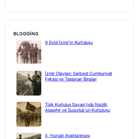
BLOGGING
9 Eylül İzmir’in Kurtuluşu
İzmir Olayları: Serbest Cumhuriyet
Fırkası ve Taşlanan Binalar
Türk Kurtuluş Savaşı’nda Nazilli,
Alaşehir ve Susurluk’un Kurtuluşu
II. Yozgat Ayaklanması