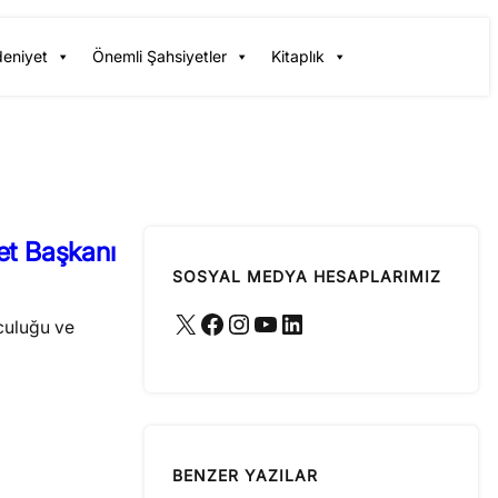
deniyet
Önemli Şahsiyetler
Kitaplık
et Başkanı
SOSYAL MEDYA HESAPLARIMIZ
X
Facebook
Instagram
YouTube
LinkedIn
lculuğu ve
BENZER YAZILAR