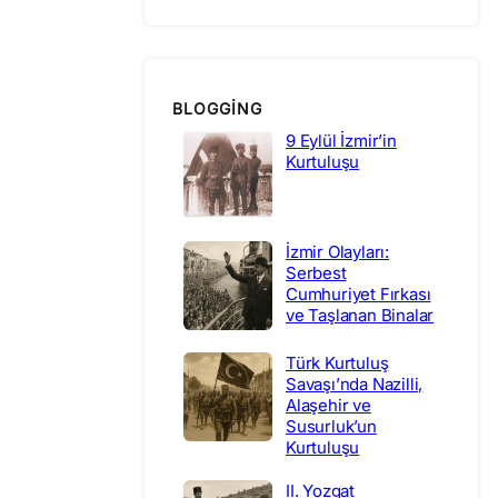
BLOGGING
9 Eylül İzmir’in
Kurtuluşu
İzmir Olayları:
Serbest
Cumhuriyet Fırkası
ve Taşlanan Binalar
Türk Kurtuluş
Savaşı’nda Nazilli,
Alaşehir ve
Susurluk’un
Kurtuluşu
II. Yozgat