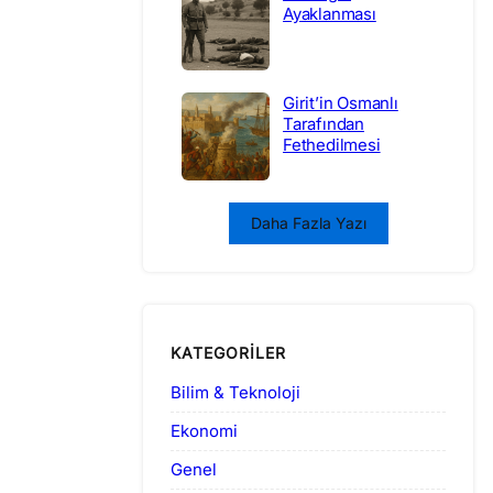
Ayaklanması
Girit’in Osmanlı
Tarafından
Fethedilmesi
Daha Fazla Yazı
KATEGORILER
Bilim & Teknoloji
Ekonomi
Genel