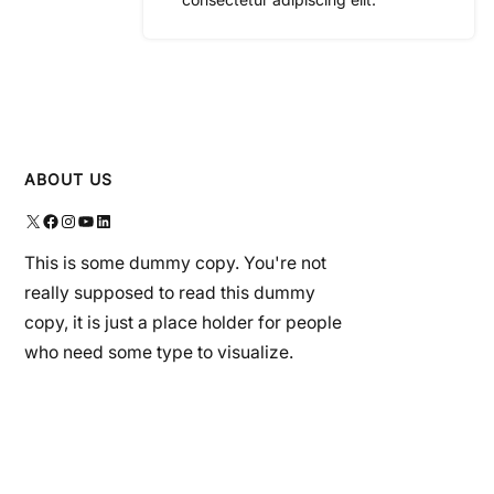
ABOUT US
X
Facebook
Instagram
YouTube
LinkedIn
This is some dummy copy. You're not
really supposed to read this dummy
copy, it is just a place holder for people
who need some type to visualize.