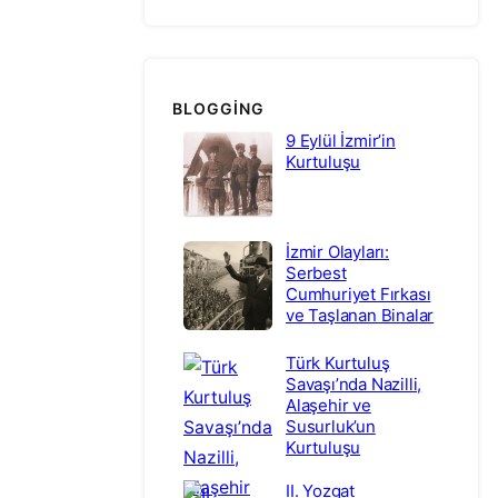
BLOGGING
9 Eylül İzmir’in
Kurtuluşu
İzmir Olayları:
Serbest
Cumhuriyet Fırkası
ve Taşlanan Binalar
Türk Kurtuluş
Savaşı’nda Nazilli,
Alaşehir ve
Susurluk’un
Kurtuluşu
II. Yozgat