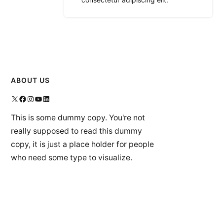
ABOUT US
X
Facebook
Instagram
YouTube
LinkedIn
This is some dummy copy. You're not
really supposed to read this dummy
copy, it is just a place holder for people
who need some type to visualize.