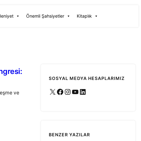
deniyet
Önemli Şahsiyetler
Kitaplık
ngresi:
SOSYAL MEDYA HESAPLARIMIZ
X
Facebook
Instagram
YouTube
LinkedIn
nleşme ve
BENZER YAZILAR