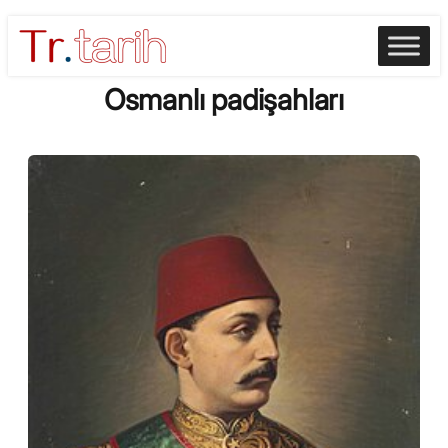
Skip
to
content
Osmanlı padişahları